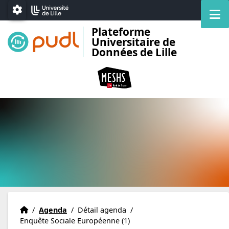
Accéder au menu principal
Accéder au contenu
M
Paramétrage
Plateforme
Universitaire de
Données de Lille
Accueil
Accueil
/
Agenda
/
Détail agenda
/
Enquête Sociale Européenne (1)