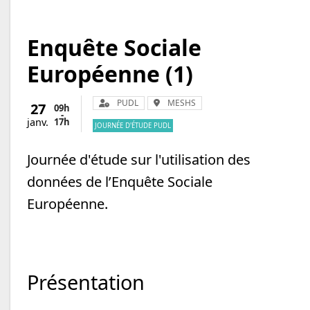
Enquête Sociale
Européenne (1)
Organisateur :
Lieu :
PUDL
MESHS
27
09h
-
17h
janv.
JOURNÉE D'ÉTUDE PUDL
Journée d'étude sur l'utilisation des
données de l’Enquête Sociale
Européenne.
Présentation