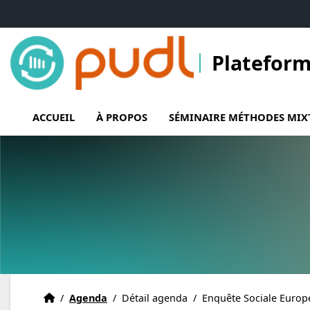
Accéder au menu principal
Accéder au contenu
Plateform
ACCUEIL
À PROPOS
SÉMINAIRE MÉTHODES MIX
Accueil
Accueil
/
Agenda
/
Détail agenda
/
Enquête Sociale Europ