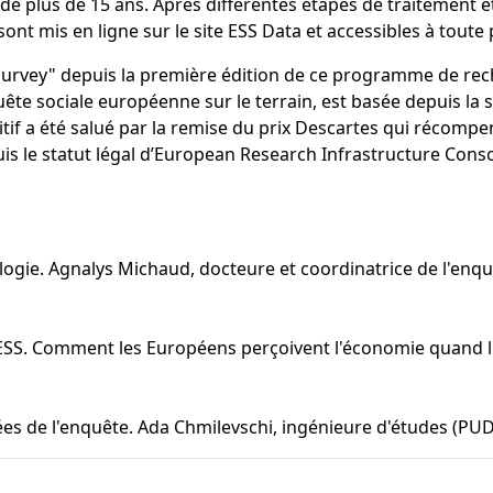
 de plus de 15 ans. Après différentes étapes de traitement 
nt mis en ligne sur le site ESS Data et accessibles à tout
 Survey" depuis la première édition de ce programme de rec
uête sociale européenne sur le terrain, est basée depuis la
itif a été salué par la remise du prix Descartes qui récompe
cquis le statut légal d’European Research Infrastructure Co
logie. Agnalys Michaud, docteure et coordinatrice de l'enq
l'ESS. Comment les Européens perçoivent l'économie quand le
es de l'enquête. Ada Chmilevschi, ingénieure d'études (PUDL