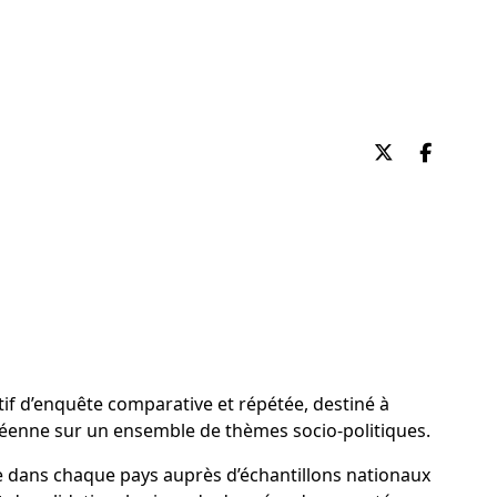
Partager su
Partag
itif d’enquête comparative et répétée, destiné à
éenne sur un ensemble de thèmes socio-politiques.
e dans chaque pays auprès d’échantillons nationaux