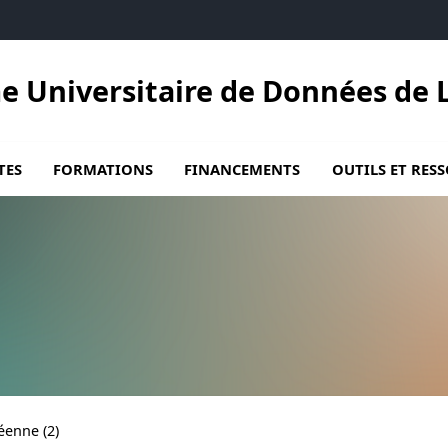
e Universitaire de Données de L
Ouvrir le sous menu de Formations
Ouvrir le sous me
TES
FORMATIONS
FINANCEMENTS
OUTILS ET RES
éenne (2)