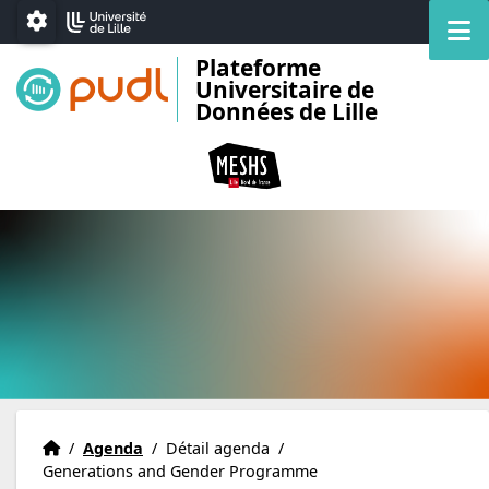
Accéder au menu principal
Accéder au contenu
M
Paramétrage
Plateforme
Universitaire de
Données de Lille
Accueil
Accueil
/
Agenda
/
Détail agenda
/
Generations and Gender Programme