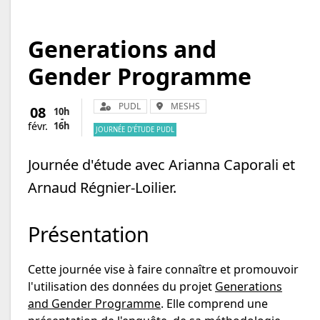
Generations and
Gender Programme
Organisateur :
Lieu :
PUDL
MESHS
08
10h
-
16h
févr.
JOURNÉE D'ÉTUDE PUDL
Journée d'étude avec Arianna Caporali et
Arnaud Régnier-Loilier.
Présentation
Cette journée vise à faire connaître et promouvoir
l'utilisation des données du projet
Generations
and Gender Programme
. Elle comprend une