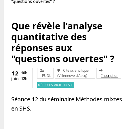
"questions ouvertes" ?
Que révèle l’analyse
quantitative des
réponses aux
"questions ouvertes" ?
Organisateur :
Lieu :
Cité scientifique
12
10h
-
PUDL
(Villeneuve d'Ascq)
Inscription
12h
juin
MÉTHODES MIXTES EN SHS
Séance 12 du séminaire Méthodes mixtes
en SHS.