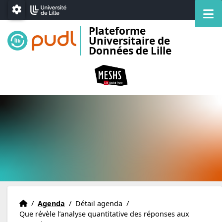
Accéder au menu principal
Accéder au contenu
M
Paramétrage
Plateforme
Universitaire de
Données de Lille
Accueil
Accueil
/
Agenda
/
Détail agenda
/
Que révèle l’analyse quantitative des réponses aux