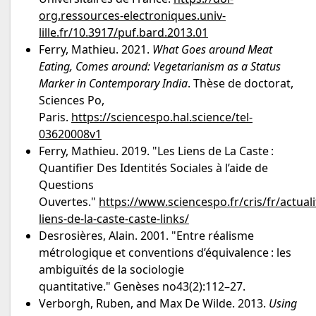
org.ressources-electroniques.univ-
lille.fr/10.3917/puf.bard.2013.01
Ferry, Mathieu. 2021.
What Goes around Meat
Eating, Comes around: Vegetarianism as a Status
Marker in Contemporary India
. Thèse de doctorat,
Sciences Po,
Paris.
https://sciencespo.hal.science/tel-
03620008v1
Ferry, Mathieu. 2019. "Les Liens de La Caste :
Quantifier Des Identités Sociales à l’aide de
Questions
Ouvertes."
https://www.sciencespo.fr/cris/fr/actuali
liens-de-la-caste-caste-links/
Desrosières, Alain. 2001. "Entre réalisme
métrologique et conventions d’équivalence : les
ambiguïtés de la sociologie
quantitative." Genèses no43(2):112–27.
Verborgh, Ruben, and Max De Wilde. 2013.
Using